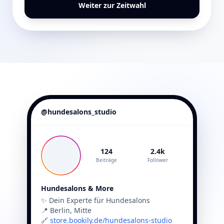
Weiter zur Zeitwahl
@hundesalons_studio
124
2.4k
Beiträge
Follower
Hundesalons & More
✨ Dein Experte für Hundesalons
📍 Berlin, Mitte
🔗
store.bookily.de/hundesalons-studio